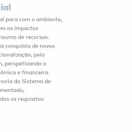
ial
ial para com o ambiente,
em os impactos
onsumo de recursos.
da conquista de novos
cionalização, pela
, perspetivando o
ómica e financeira.
horia do Sistema de
ementado,
os os requisitos