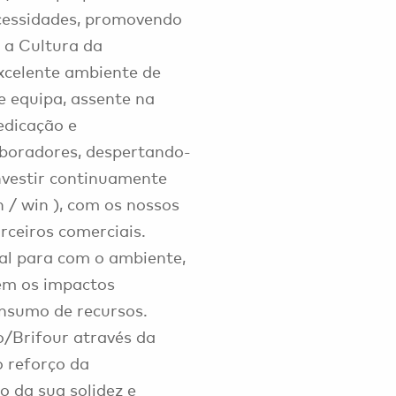
cessidades, promovendo
 a Cultura da
xcelente ambiente de
e equipa, assente na
edicação e
aboradores, despertando-
nvestir continuamente
 / win ), com os nossos
rceiros comerciais.
ial para com o ambiente,
em os impactos
onsumo de recursos.
o/Brifour através da
o reforço da
o da sua solidez e